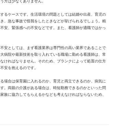
まう方は少なくありません。
職するケースです。生活環境の問題としては結婚や出産、育児の
とき、急な事故で怪我をしたときなどが挙げられるでしょう。精
る不安、緊張感への不安などです。また、看護師が適職ではかっ
る不安としては、まず看護業界は専門性の高い業界であることで
、大病院や最新技術を取り入れている職場に勤める看護師は、常
かなければなりません。そのため、ブランクによって処置の仕方
と不安を抱えるのです。
いる場合は保育園に入れるのか、育児と両立できるのか、病気に
ます。両親の介護がある場合は、時短勤務できるのかといった問
や家族に協力してもらえるかなども考えなければならないため、