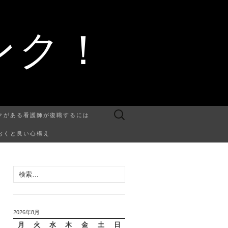
ンク！
検
クがある看護師が復職するには
索:
おくと良い心構え
検
索:
2026年8月
月
火
水
木
金
土
日