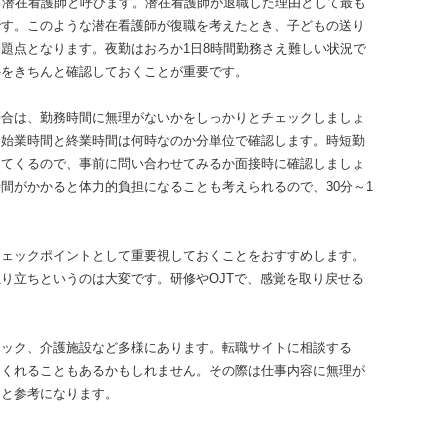
、潜在看護師と呼びます。潜在看護師が退職した理由として最も
です。このような潜在看護師が復職を考えたとき、子どもの送り
題点となります。夜勤はおろか1日8時間勤務さえ難しい状況で
件をきちんと確認しておくことが重要です。
場合は、勤務時間に無理がないかをしっかりとチェックしましょ
、始業時間と終業時間は何時なのか分単位で確認します。時短勤
ってくるので、事前に問い合わせてみるか面接時に確認しましょ
間がかかると体力的負担になることも考えられるので、30分～1
チェックポイントとして重要視しておくことをおすすめします。
り立ちというのは大変です。研修やOJTで、感覚を取り戻せる
。
ニック、介護施設など多様にあります。転職サイトに相談する
てくれることもあるかもしれません。その際は仕事内容に無理が
ると参考になります。