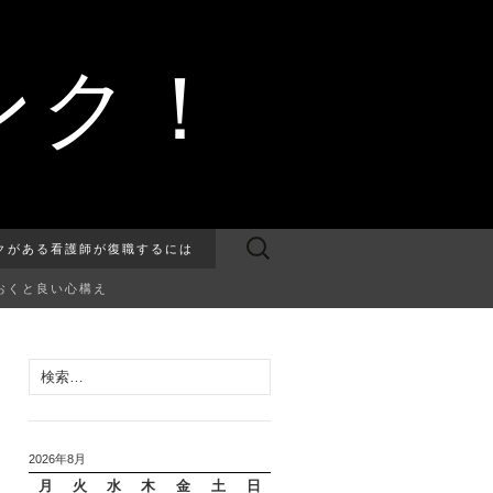
ンク！
検
クがある看護師が復職するには
索:
おくと良い心構え
検
索:
2026年8月
月
火
水
木
金
土
日